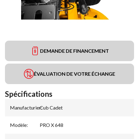
DEMANDE DE FINANCEMENT
ÉVALUATION DE VOTRE ÉCHANGE
Spécifications
Manufacturier
Cub Cadet
:
Modèle
:
PRO X 648