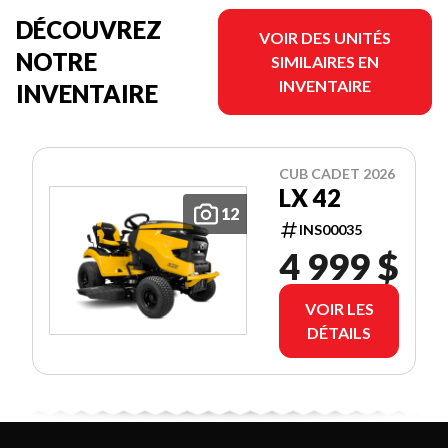
DÉCOUVREZ
VOIR DES UNITÉS
NOTRE
SIMILAIRES EN
INVENTAIRE
INVENTAIRE
CUB CADET 2026
LX 42
12
INS00035
4 999 $
VOIR LES
DÉTAILS