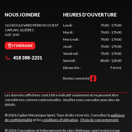
NOUS JOINDRE
HEURES D'OUVERTURE
161 BOULEVARD PERRON OUEST
Lundi
:
7h00 - 17h00
CAPLAN
, QUÉBEC
Mardi
:
7h00 - 17h00
G0C 1H0
Mercredi
:
7h00 - 17h00
ITINÉRAIRE
Jeudi
:
7h00 - 17h00
Vendredi
:
7h00 - 17h00
418 388-2231
Samedi
:
8h00 - 12h00
Dimanche
:
Fermé
Restez connecté
Les données affichées sont à titre indicatif seulement et ne peuvent être
considérées comme contractuelles. Veuillez nous consulter pour plus de
détails.
© 2026 Caplan Mécanique Sport. Tous droits réservés. Consultez la
politique
de confidentialité
et les
conditions d'utilisation
.
Choix de consentement.
© 2026 Conception et hébergement de sites
Web pour sport motorisé par