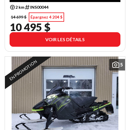
2 km
INS00044
14 699 $
Épargnez 4 204 $
10 495 $
VOIR LES DÉTAILS
EN PROMOTION
5