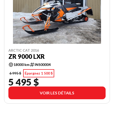
ARCTIC CAT 2016
ZR 9000 LXR
18000 km
INS00004
6 995 $
Épargnez 1 500 $
5 495 $
VOIR LES DÉTAILS