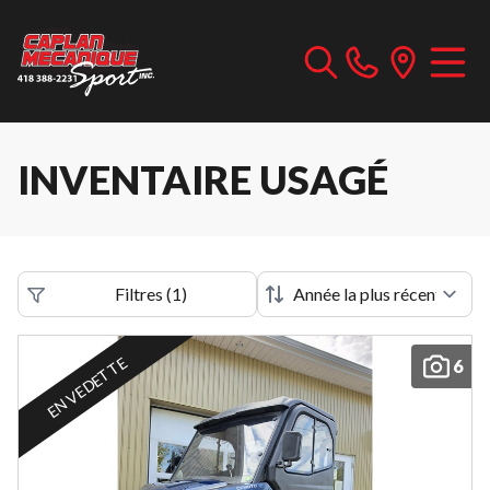
INVENTAIRE USAGÉ
Filtres
(
1
)
EN VEDETTE
6