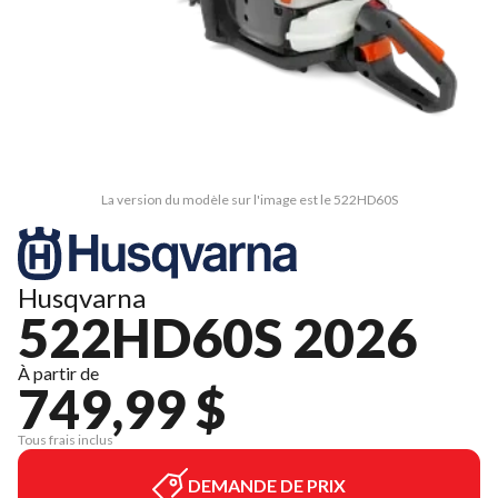
La version du modèle sur l'image est le 522HD60S
Husqvarna
522HD60S 2026
À partir de
749,99 $
Tous frais inclus
DEMANDE DE PRIX