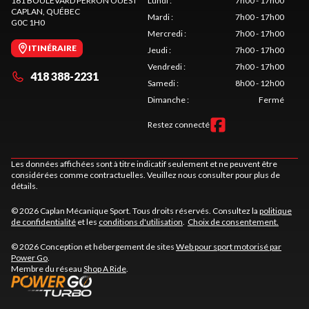
161 BOULEVARD PERRON OUEST
Lundi
:
7h00 - 17h00
CAPLAN
, QUÉBEC
Mardi
:
7h00 - 17h00
G0C 1H0
Mercredi
:
7h00 - 17h00
ITINÉRAIRE
Jeudi
:
7h00 - 17h00
Vendredi
:
7h00 - 17h00
418 388-2231
Samedi
:
8h00 - 12h00
Dimanche
:
Fermé
Restez connecté
Les données affichées sont à titre indicatif seulement et ne peuvent être
considérées comme contractuelles. Veuillez nous consulter pour plus de
détails.
© 2026 Caplan Mécanique Sport. Tous droits réservés. Consultez la
politique
de confidentialité
et les
conditions d'utilisation
.
Choix de consentement.
© 2026 Conception et hébergement de sites
Web pour sport motorisé par
Power Go
.
Membre du réseau
Shop A Ride
.