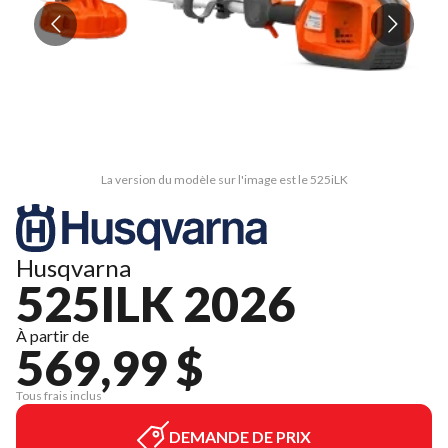
La version du modèle sur l'image est le 525iLK
Husqvarna
525ILK 2026
À partir de
569,99 $
Tous frais inclus
DEMANDE DE PRIX