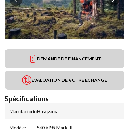
DEMANDE DE FINANCEMENT
ÉVALUATION DE VOTRE ÉCHANGE
Spécifications
Manufacturier
Husqvarna
:
Modèle
:
540 XP® Mark III