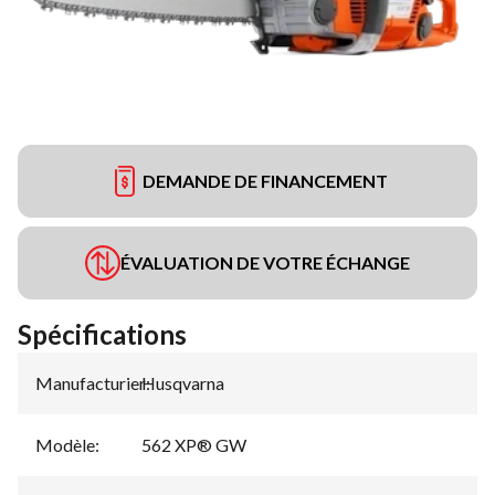
DEMANDE DE FINANCEMENT
ÉVALUATION DE VOTRE ÉCHANGE
Spécifications
Manufacturier
Husqvarna
:
Modèle
:
562 XP® GW