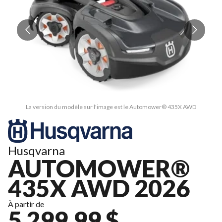
La version du modèle sur l'image est le Automower® 435X AWD
Husqvarna
AUTOMOWER®
435X AWD 2026
À partir de
5 299,99 $