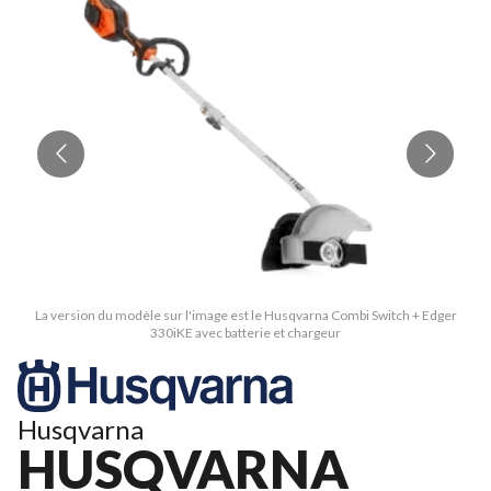
La version du modèle sur l'image est le Husqvarna Combi Switch + Edger
330iKE avec batterie et chargeur
Husqvarna
HUSQVARNA