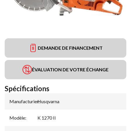
DEMANDE DE FINANCEMENT
ÉVALUATION DE VOTRE ÉCHANGE
Spécifications
Manufacturier
Husqvarna
:
Modèle
:
K 1270 II