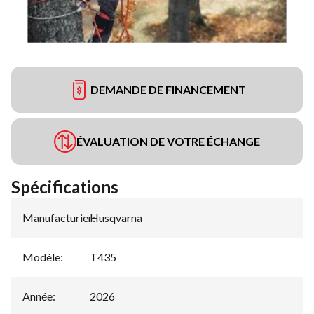
DEMANDE DE FINANCEMENT
ÉVALUATION DE VOTRE ÉCHANGE
Spécifications
Manufacturier
Husqvarna
:
Modèle
:
T435
Année
:
2026