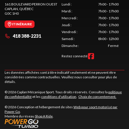
161 BOULEVARD PERRON OUEST
Lundi
:
7h00 - 17h00
CAPLAN
, QUÉBEC
Mardi
:
7h00 - 17h00
G0C 1H0
Mercredi
:
7h00 - 17h00
ITINÉRAIRE
Jeudi
:
7h00 - 17h00
Vendredi
:
7h00 - 17h00
418 388-2231
Samedi
:
8h00 - 12h00
Dimanche
:
Fermé
Restez connecté
Les données affichées sont à titre indicatif seulement et ne peuvent être
considérées comme contractuelles. Veuillez nous consulter pour plus de
détails.
© 2026 Caplan Mécanique Sport. Tous droits réservés. Consultez la
politique
de confidentialité
et les
conditions d'utilisation
.
Choix de consentement.
© 2026 Conception et hébergement de sites
Web pour sport motorisé par
Power Go
.
Membre du réseau
Shop A Ride
.