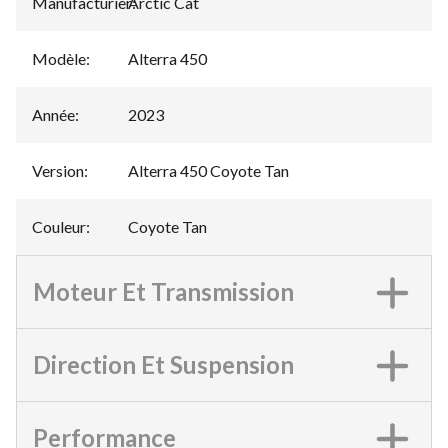
Manufacturier
Arctic Cat
:
Modèle
:
Alterra 450
Année
:
2023
Version
:
Alterra 450 Coyote Tan
Couleur
:
Coyote Tan
Moteur Et Transmission
Direction Et Suspension
Performance