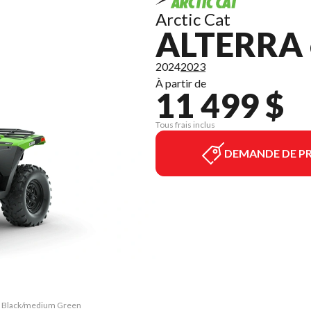
Arctic Cat
ALTERRA 
2024
2023
À partir de
11 499 $
Tous frais inclus
DEMANDE DE PR
EPS Black/medium Green