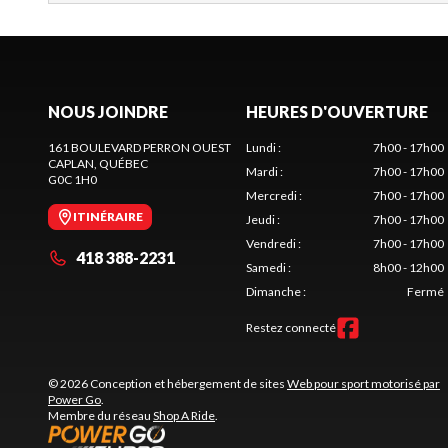
NOUS JOINDRE
HEURES D'OUVERTURE
161 BOULEVARD PERRON OUEST
Lundi
:
7h00 - 17h00
CAPLAN
, QUÉBEC
Mardi
:
7h00 - 17h00
G0C 1H0
Mercredi
:
7h00 - 17h00
ITINÉRAIRE
Jeudi
:
7h00 - 17h00
Vendredi
:
7h00 - 17h00
418 388-2231
Samedi
:
8h00 - 12h00
Dimanche
:
Fermé
Restez connecté
© 2026 Conception et hébergement de sites
Web pour sport motorisé par
Power Go
.
Membre du réseau
Shop A Ride
.