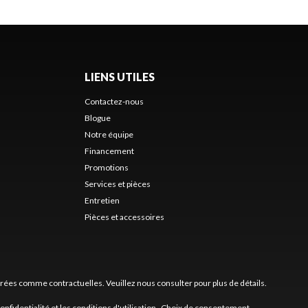
LIENS UTILES
Contactez-nous
Blogue
Notre équipe
Financement
Promotions
Services et pièces
Entretien
Pièces et accessoires
érées comme contractuelles. Veuillez nous consulter pour plus de détails.
confidentialité
et les
conditions d'utilisation
.
Choix de consentement.