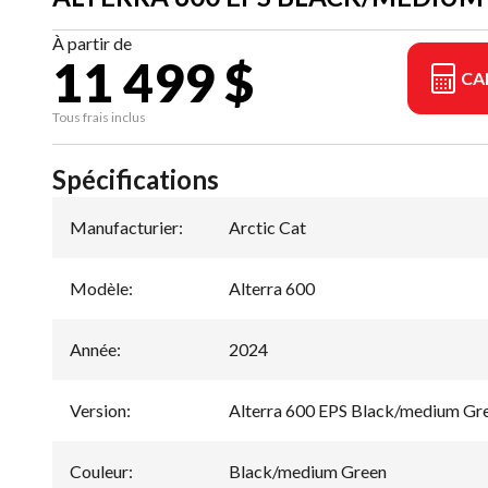
À partir de
11 499 $
CA
Tous frais inclus
Spécifications
Manufacturier
:
Arctic Cat
Modèle
:
Alterra 600
Année
:
2024
Version
:
Alterra 600 EPS Black/medium Gr
Couleur
:
Black/medium Green