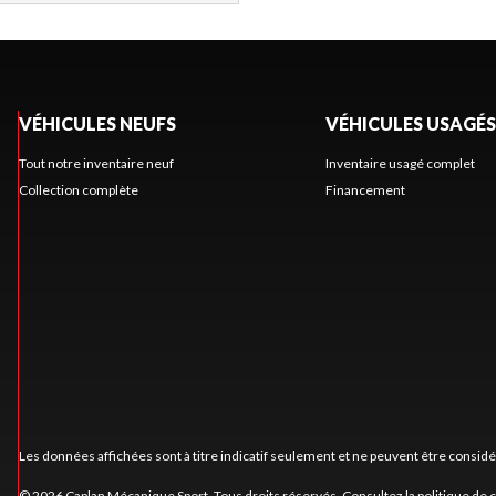
VÉHICULES NEUFS
VÉHICULES USAGÉS
Tout notre inventaire neuf
Inventaire usagé complet
Collection complète
Financement
Les données affichées sont à titre indicatif seulement et ne peuvent être consid
© 2026 Caplan Mécanique Sport. Tous droits réservés. Consultez la
politique de 