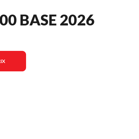
00 BASE 2026
IX
èle sur l'image est le CFORCE 400 BASE Noir absolu