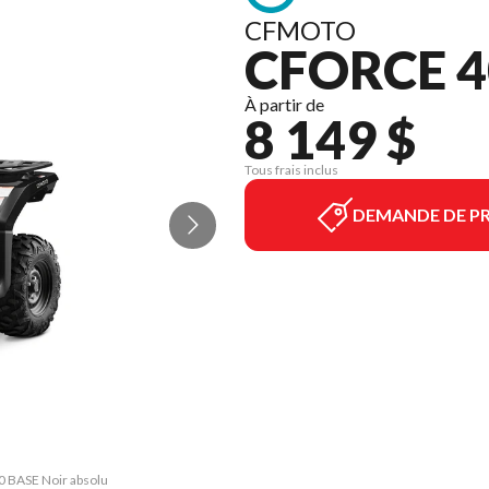
CFMOTO
CFORCE 4
À partir de
8 149 $
Tous frais inclus
DEMANDE DE PR
0 BASE Noir absolu
La version du mod