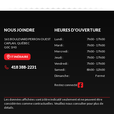
NOUS JOINDRE
HEURES D'OUVERTURE
161 BOULEVARD PERRON OUEST
Lundi
:
7h00 - 17h00
CAPLAN
, QUÉBEC
Mardi
:
7h00 - 17h00
G0C 1H0
Mercredi
:
7h00 - 17h00
ITINÉRAIRE
Jeudi
:
7h00 - 17h00
Vendredi
:
7h00 - 17h00
418 388-2231
Samedi
:
8h00 - 12h00
Dimanche
:
Fermé
Restez connecté
Les données affichées sont à titre indicatif seulement et ne peuvent être
considérées comme contractuelles. Veuillez nous consulter pour plus de
détails.