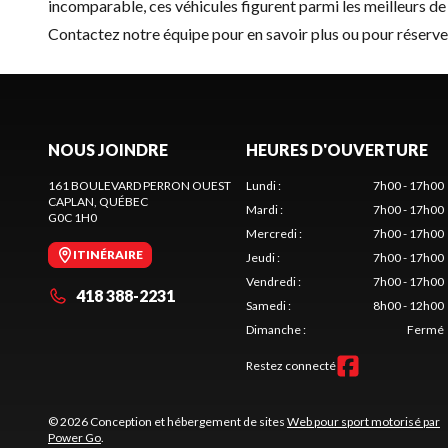
incomparable, ces véhicules figurent parmi les meilleurs de 
Contactez notre équipe
pour en savoir plus ou pour réser
NOUS JOINDRE
HEURES D'OUVERTURE
161 BOULEVARD PERRON OUEST
Lundi
:
7h00 - 17h00
CAPLAN
, QUÉBEC
Mardi
:
7h00 - 17h00
G0C 1H0
Mercredi
:
7h00 - 17h00
ITINÉRAIRE
Jeudi
:
7h00 - 17h00
Vendredi
:
7h00 - 17h00
418 388-2231
Samedi
:
8h00 - 12h00
Dimanche
:
Fermé
Restez connecté
© 2026 Conception et hébergement de sites
Web pour sport motorisé par
Power Go
.