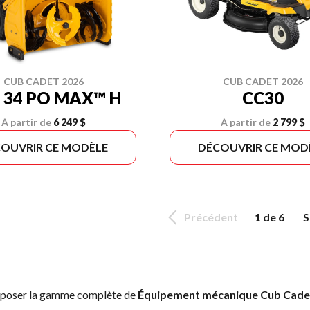
CUB CADET 2026
CUB CADET 2026
 34 PO MAX™ H
CC30
À partir de
6 249 $
À partir de
2 799 $
OUVRIR CE MODÈLE
DÉCOUVRIR CE MOD
Précédent
1 de 6
S
roposer la gamme complète de
Équipement mécanique Cub Cade