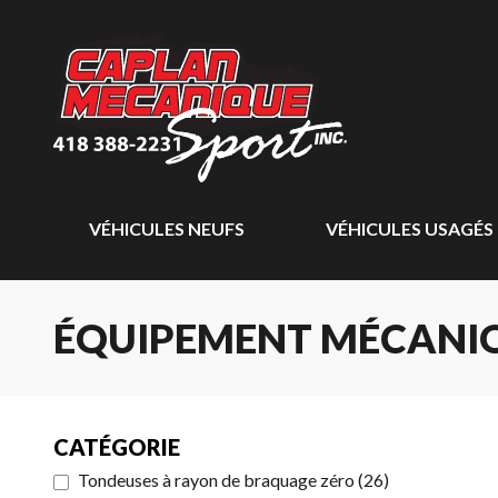
VÉHICULES NEUFS
VÉHICULES USAGÉS
ÉQUIPEMENT MÉCANIQ
CATÉGORIE
Tondeuses à rayon de braquage zéro
(
26
)