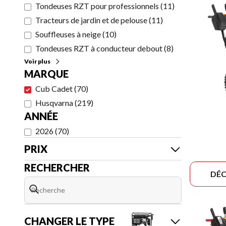
Tondeuses RZT pour professionnels
(
11
)
Tracteurs de jardin et de pelouse
(
11
)
Souffleuses à neige
(
10
)
Tondeuses RZT à conducteur debout
(
8
)
Voir plus
MARQUE
Cub Cadet
(
70
)
Husqvarna
(
219
)
ANNÉE
2026
(
70
)
PRIX
RECHERCHER
DÉC
CHANGER LE TYPE