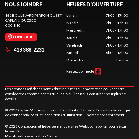
NOUS JOINDRE
HEURES D'OUVERTURE
161 BOULEVARD PERRON OUEST
Lundi
:
7h00 - 17h00
CAPLAN
, QUÉBEC
Mardi
:
7h00 - 17h00
G0C 1H0
Mercredi
:
7h00 - 17h00
ITINÉRAIRE
Jeudi
:
7h00 - 17h00
Vendredi
:
7h00 - 17h00
418 388-2231
Samedi
:
8h00 - 12h00
Dimanche
:
Fermé
Restez connecté
Les données affichées sont à titre indicatif seulement et ne peuvent être
considérées comme contractuelles. Veuillez nous consulter pour plus de
détails.
© 2026 Caplan Mécanique Sport. Tous droits réservés. Consultez la
politique
de confidentialité
et les
conditions d'utilisation
.
Choix de consentement.
© 2026 Conception et hébergement de sites
Web pour sport motorisé par
Power Go
.
Membre du réseau
Shop A Ride
.